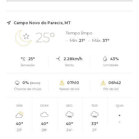
Campo Novo do Parecis, MT
25°
Tempo limpo
Mín.
21°
Máx.
37°
25°
2.28km/h
43%
Sensação
Vento
Umidade
0%
07h10
06h42
(0mm)
Chance de chuva
Nascer do sol
Pôr do sol
SÁB
DOM
SEG
TER
QUA
°
°
40°
40°
40°
33°
23°
28°
24°
21°