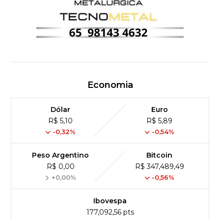
Economia
Dólar
Euro
R$ 5,10
R$ 5,89
-0,32%
-0,54%
Peso Argentino
Bitcoin
R$ 0,00
R$ 347,489,49
+0,00%
-0,56%
Ibovespa
177,092,56 pts