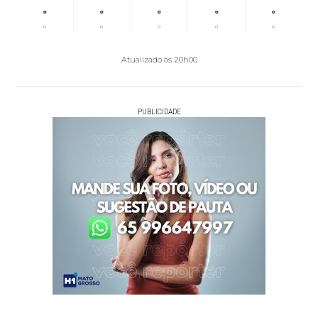
°
°
°
°
°
°
°
°
°
°
Atualizado às 20h00
PUBLICIDADE