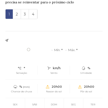
precisa se reinventar para o próximo ciclo
1
2
3
4
°
Mín.
°
Máx.
°
°
km/h
%
Sensação
Vento
Umidade
%
20h00
20h00
(mm)
Chance de chuva
Nascer do sol
Pôr do sol
SEX
SÁB
DOM
SEG
TER