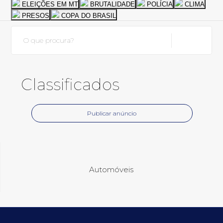
Política
Polícia
Internacional
Saúde
ELEIÇÕES EM MT
BRUTALIDADE
POLÍCIA
CLIMA
PRESOS
COPA DO BRASIL
Vídeos
Contato
Classificados
Publicar anúncio
Automóveis
Imóveis