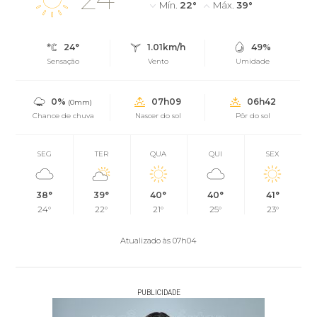
Mín.
22°
Máx.
39°
24°
1.01km/h
49%
Sensação
Vento
Umidade
0%
07h09
06h42
(0mm)
Chance de chuva
Nascer do sol
Pôr do sol
SEG
TER
QUA
QUI
SEX
38°
39°
40°
40°
41°
24°
22°
21°
25°
23°
Atualizado às 07h04
PUBLICIDADE