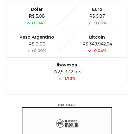
Dólar
Euro
R$ 5,08
R$ 5,87
+0,04%
+0,00%
Peso Argentino
Bitcoin
R$ 0,00
R$ 349,942,94
+0,00%
-0,04%
Ibovespa
172,513,42 pts
-1.73%
PUBLICIDADE