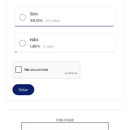
Sim
98,15%
(53 votos)
Não
1,85%
(1 voto)
PUBLICIDADE