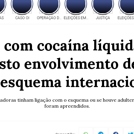
AS
CASO OI
OPERAÇÃO DA PF
ELEIÇÕES EM MT
JUSTIÇA
ELEIÇÕES
com cocaína líquid
osto envolvimento d
esquema internaci
rtadoras tinham ligação com o esquema ou se houve adult
foram apreendidos.