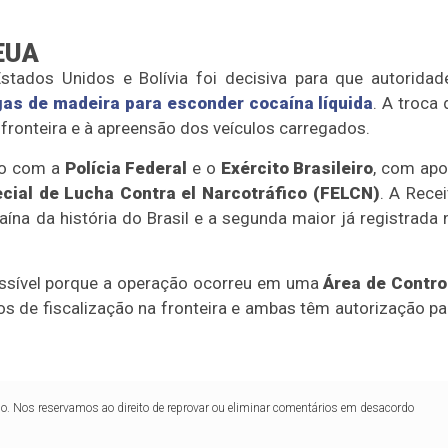
 EUA
Estados Unidos e Bolívia
foi decisiva para que autoridad
as de madeira para esconder cocaína líquida
. A troca 
ronteira e à apreensão dos veículos carregados.
o com a
Polícia Federal
e o
Exército Brasileiro
, com apo
cial de Lucha Contra el Narcotráfico (FELCN)
. A Recei
ína da história do Brasi
l e a segunda maior já registrada 
ossível porque a operação ocorreu em uma
Área de Contro
 de fiscalização na fronteira e ambas têm autorização pa
lo. Nos reservamos ao direito de reprovar ou eliminar comentários em desacordo