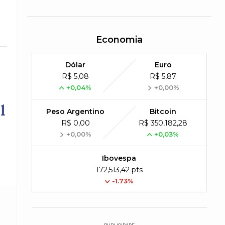
Economia
Dólar
Euro
R$ 5,08
R$ 5,87
+0,04%
+0,00%
l
Peso Argentino
Bitcoin
R$ 0,00
R$ 350,182,28
+0,00%
+0,03%
Ibovespa
172,513,42 pts
-1.73%