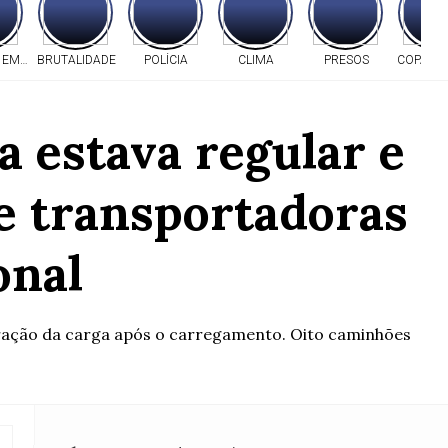
 EM MT
BRUTALIDADE
POLÍCIA
CLIMA
PRESOS
COPA DO
a estava regular e
e transportadoras
onal
eração da carga após o carregamento. Oito caminhões