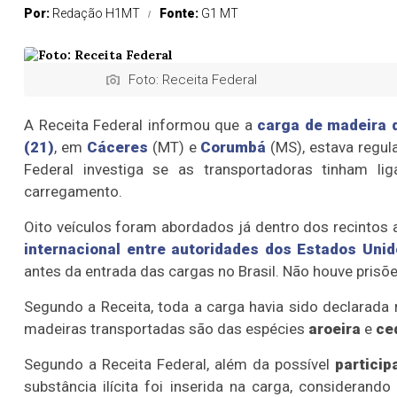
Por:
Redação H1MT
Fonte:
G1 MT
Foto: Receita Federal
A Receita Federal informou que a
carga de madeira 
(21)
, em
Cáceres
(MT) e
Corumbá
(MS), estava
regul
Federal investiga se
as transportadoras tinham l
carregamento
.
Oito veículos foram abordados já dentro dos recinto
internacional entre autoridades dos
Estados Unid
antes da entrada das cargas no Brasil. Não houve prisõe
Segundo a Receita, toda a carga havia sido declarada
madeiras transportadas são das espécies
aroeira
e
ce
Segundo a Receita Federal, além da possível
partici
substância ilícita foi inserida na carga
, considerando