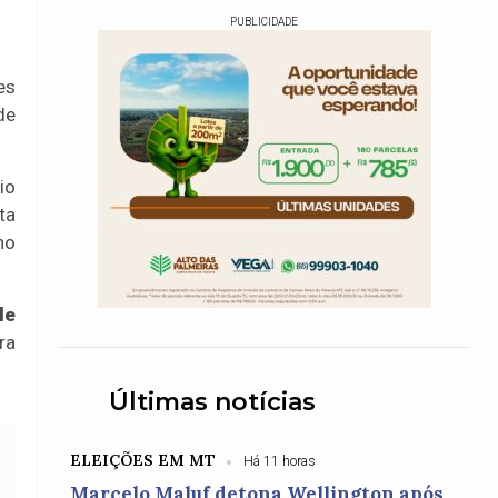
PUBLICIDADE
es
de
io
ta
no
le
ra
Últimas notícias
ELEIÇÕES EM MT
Há 11 horas
Marcelo Maluf detona Wellington após