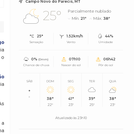
Campo Novo do Parecis, MT
25°
Parcialmente nublado
Mín.
21°
Máx.
38°
25°
1.52km/h
44%
go
Sensação
Vento
Umidade
ia
 o
0%
07h10
06h42
(0mm)
Chance de chuva
Nascer do sol
Pôr do sol
ão
SÁB
DOM
SEG
TER
QUA
ia
°
°
38°
41°
39°
38°
As
22°
23°
25°
23°
Atualizado às 23h10
 a
ma