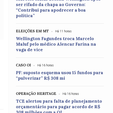
ser rifado da chapa ao Governo:
“Contribui para apodrecer a boa
política”
ELEIÇÕES EM MT
Há 11 horas
Wellington Fagundes troca Marcelo
Maluf pelo médico Alencar Farina na
vaga de vice
CASO OI
Há 16 horas
PF: suposto esquema usou 15 fundos para
“pulverizar” R$ 308 mi
OPERAÇÃO HERITAGE
Há 16 horas
TCE alertou para falta de planejamento
orçamentário para pagar acordo de R$
308 milhões com a OI