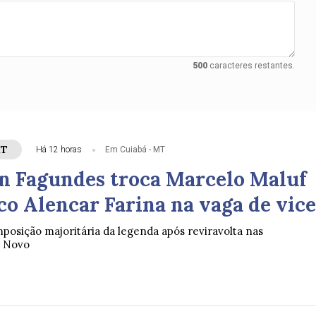
500
caracteres restantes.
MT
Há 12 horas
Em Cuiabá - MT
n Fagundes troca Marcelo Maluf
co Alencar Farina na vaga de vice
mposição majoritária da legenda após reviravolta nas
o Novo