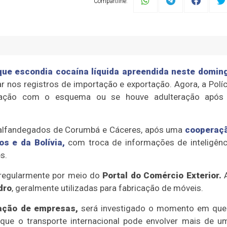
Compartilhe:
que escondia cocaína líquida apreendida neste domin
ar nos registros de importação e exportação
. Agora, a Políc
igação com o esquema ou se houve adulteração após
s alfandegados de Corumbá e Cáceres, após uma
cooperaç
os
e da
Bolívia
,
com troca de informações de inteligênc
s.
 regularmente por meio do
Portal do Comércio Exterior.
dro
, geralmente utilizadas para fabricação de móveis.
pação de empresas,
será investigado
o momento em que
 que o transporte internacional pode envolver mais de u