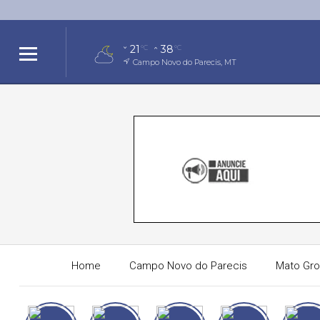
21
38
°C
°C
Campo Novo do Parecis, MT
Home
Campo Novo do Parecis
Mato Gr