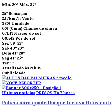
Mín.
20°
Máx.
37°
25°
Sensação
2.17km/h
Vento
38%
Umidade
0%
(0mm)
Chance de chuva
07h11
Nascer do sol
06h42
Pôr do sol
Sex
38°
22°
Sáb
40°
23°
Dom
41°
28°
Seg
41°
25°
Ter
°
°
Atualizado às 21h05
Publicidade
Últimas notícias
PRESOS
Há 7 horas
Polícia mira quadrilha que furtava Hilux em b