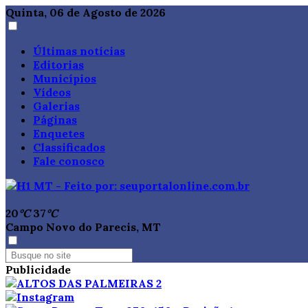
Quinta, 06 de Agosto de 2026
Últimas notícias
Editorias
Municípios
Vídeos
Galerias
Páginas
Enquetes
Classificados
Fale conosco
20
°C
37
°C
Campo Novo do Parecis, MT
Publicidade