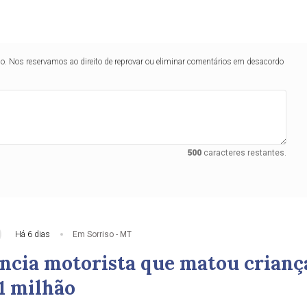
lo. Nos reservamos ao direito de reprovar ou eliminar comentários em desacordo
500
caracteres restantes.
Há 6 dias
Em Sorriso - MT
cia motorista que matou crianç
1 milhão