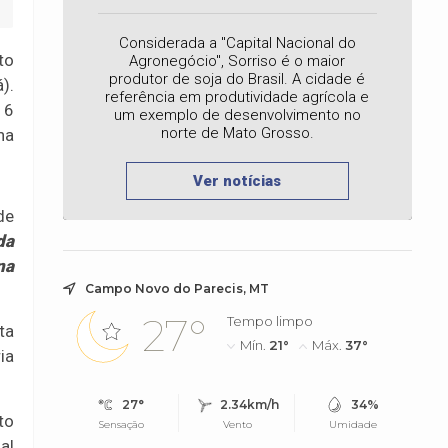
Considerada a "Capital Nacional do
to
Agronegócio", Sorriso é o maior
produtor de soja do Brasil. A cidade é
).
referência em produtividade agrícola e
 6
um exemplo de desenvolvimento no
norte de Mato Grosso.
na
Ver notícias
de
da
na
Campo Novo do Parecis, MT
27°
Tempo limpo
ta
Mín.
21°
Máx.
37°
ia
27°
2.34km/h
34%
to
Sensação
Vento
Umidade
al