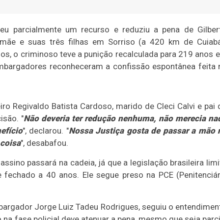
eu parcialmente um recurso e reduziu a pena de Gilber
mãe e suas três filhas em Sorriso (a 420 km de Cuiabá
os, o criminoso teve a punição recalculada para 219 anos e
mbargadores reconheceram a confissão espontânea feita 
ro Regivaldo Batista Cardoso, marido de Cleci Calvi e pai 
isão. "
Não deveria ter redução nenhuma, não merecia na
efício
", declarou. "
Nossa Justiça gosta de passar a mão 
 coisa
", desabafou.
sino passará na cadeia, já que a legislação brasileira limi
echado a 40 anos. Ele segue preso na PCE (Penitenciár
mbargador Jorge Luiz Tadeu Rodrigues, seguiu o entendimen
o na fase policial deve atenuar a pena, mesmo que seja parci