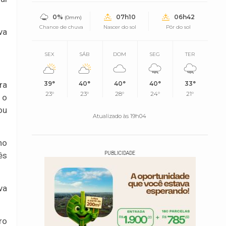
0%
07h10
06h42
(0mm)
Chance de chuva
Nascer do sol
Pôr do sol
va
SEX
SÁB
DOM
SEG
TER
ra
39°
40°
40°
40°
33°
23°
23°
28°
24°
21°
 o
ou
Atualizado às 19h04
no
ês
PUBLICIDADE
va
ro