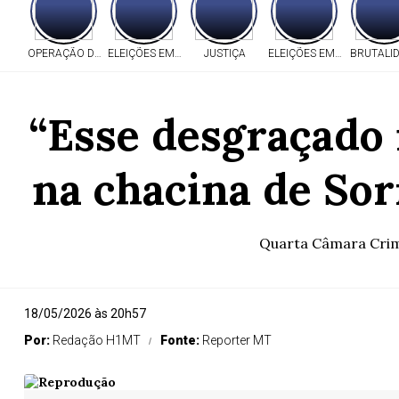
OPERAÇÃO DA PF
ELEIÇÕES EM MT
JUSTIÇA
ELEIÇÕES EM MT
BRUTALI
“Esse desgraçado 
na chacina de Sor
Quarta Câmara Crimi
18/05/2026 às 20h57
Por:
Redação H1MT
Fonte:
Reporter MT