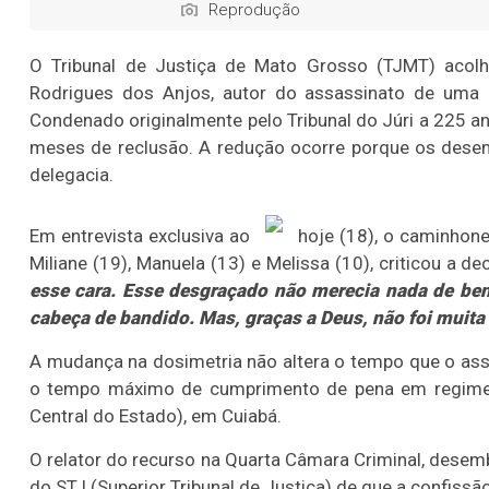
Reprodução
O Tribunal de Justiça de Mato Grosso (TJMT) acolh
Rodrigues dos Anjos, autor do assassinato de uma 
Condenado originalmente pelo Tribunal do Júri a 225 an
meses de reclusão. A redução ocorre porque os dese
delegacia.
Em entrevista exclusiva ao
hoje (18), o caminhonei
Miliane (19), Manuela (13) e Melissa (10), criticou a dec
esse cara. Esse desgraçado não merecia nada de ben
cabeça de bandido. Mas, graças a Deus, não foi muita
A mudança na dosimetria não altera o tempo que o assas
o tempo máximo de cumprimento de pena em regime f
Central do Estado), em Cuiabá.
O relator do recurso na Quarta Câmara Criminal, dese
do STJ (Superior Tribunal de Justiça) de que a confissã