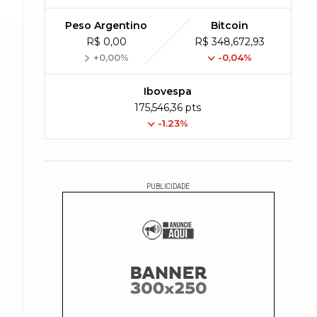
Peso Argentino
Bitcoin
R$ 0,00
R$ 348,672,93
+0,00%
-0,04%
Ibovespa
175,546,36 pts
-1.23%
PUBLICIDADE