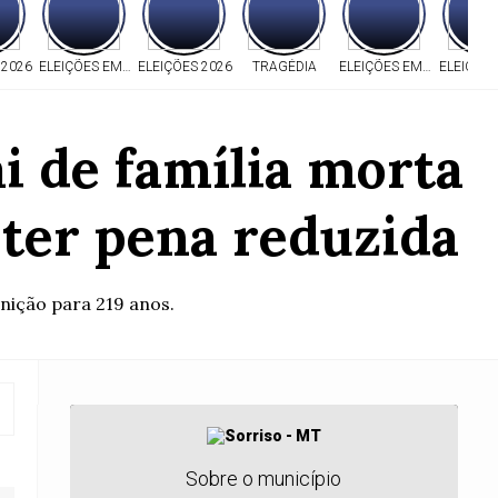
 2026
ELEIÇÕES EM MT
ELEIÇÕES 2026
TRAGÉDIA
ELEIÇÕES EM MT
ELEIÇÕE
i de família morta
 ter pena reduzida
nição para 219 anos.
Sobre o município