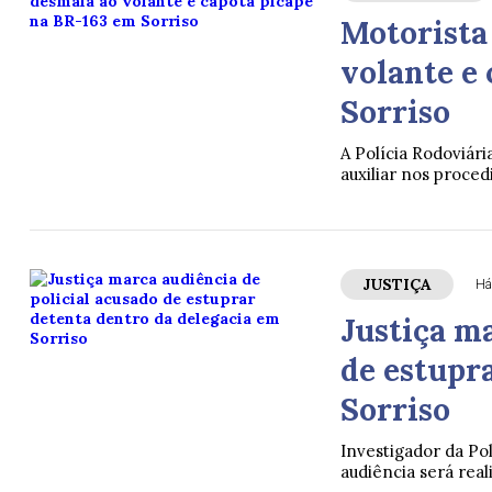
Motorista
volante e
Sorriso
A Polícia Rodoviári
auxiliar nos proce
JUSTIÇA
Há
Justiça ma
de estupr
Sorriso
Investigador da Po
audiência será rea