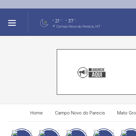
21
37
°C
°C
Campo Novo do Parecis, MT
Home
Campo Novo do Parecis
Mato Gr