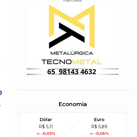
PUBLICIDADE
o
m
Economia
Dólar
Euro
R$ 5,11
R$ 5,89
-0,03%
-0,06%