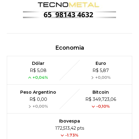
Economia
Dólar
Euro
R$ 5,08
R$ 5,87
+0,04%
+0,00%
Peso Argentino
Bitcoin
R$ 0,00
R$ 349,723,06
+0,00%
-0,10%
Ibovespa
172,513,42 pts
-1.73%