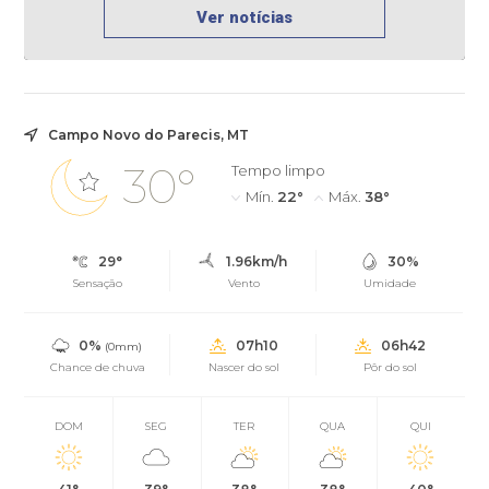
Ver notícias
Campo Novo do Parecis, MT
30°
Tempo limpo
Mín.
22°
Máx.
38°
29°
1.96km/h
30%
Sensação
Vento
Umidade
0%
07h10
06h42
(0mm)
Chance de chuva
Nascer do sol
Pôr do sol
DOM
SEG
TER
QUA
QUI