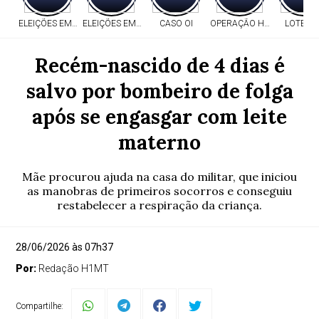
ELEIÇÕES EM MT
ELEIÇÕES EM MT
CASO OI
OPERAÇÃO HERITAGE
LOTERI
Recém-nascido de 4 dias é
salvo por bombeiro de folga
após se engasgar com leite
materno
Mãe procurou ajuda na casa do militar, que iniciou
as manobras de primeiros socorros e conseguiu
restabelecer a respiração da criança.
28/06/2026 às 07h37
Por:
Redação H1MT
Compartilhe: