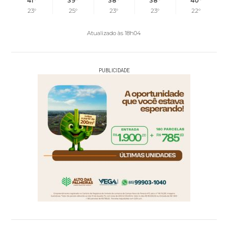
41°
39°
38°
38°
40°
23°
25°
23°
23°
22°
Atualizado às 18h04
PUBLICIDADE