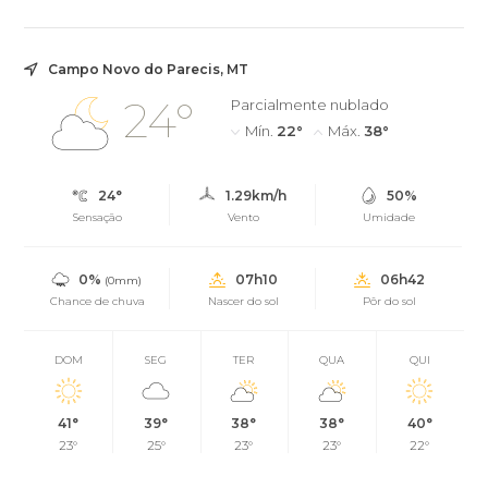
Polícia Militar.
Campo Novo do Parecis, MT
24°
Parcialmente nublado
Mín.
22°
Máx.
38°
24°
1.29km/h
50%
Sensação
Vento
Umidade
0%
07h10
06h42
(0mm)
Chance de chuva
Nascer do sol
Pôr do sol
DOM
SEG
TER
QUA
QUI
41°
39°
38°
38°
40°
23°
25°
23°
23°
22°