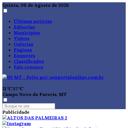
Quinta, 06 de Agosto de 2026
Últimas notícias
Editorias
Municípios
Vídeos
Galerias
Páginas
Enquetes
Classificados
Fale conosco
21
°C
37
°C
Campo Novo do Parecis, MT
Publicidade