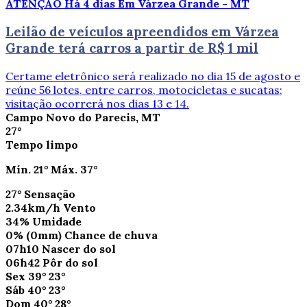
ATENÇÃO
Há 4 dias
Em Várzea Grande - MT
Leilão de veículos apreendidos em Várzea
Grande terá carros a partir de R$ 1 mil
Certame eletrônico será realizado no dia 15 de agosto e
reúne 56 lotes, entre carros, motocicletas e sucatas;
visitação ocorrerá nos dias 13 e 14.
Campo Novo do Parecis, MT
27°
Tempo limpo
Mín.
21°
Máx.
37°
27°
Sensação
2.34km/h
Vento
34%
Umidade
0%
(0mm)
Chance de chuva
07h10
Nascer do sol
06h42
Pôr do sol
Sex
39°
23°
Sáb
40°
23°
Dom
40°
28°