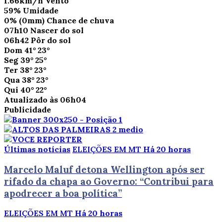
1.66km/h
Vento
59%
Umidade
0%
(0mm)
Chance de chuva
07h10
Nascer do sol
06h42
Pôr do sol
Dom
41°
23°
Seg
39°
25°
Ter
38°
23°
Qua
38°
23°
Qui
40°
22°
Atualizado às 06h04
Publicidade
Últimas notícias
ELEIÇÕES EM MT
Há 20 horas
Marcelo Maluf detona Wellington após ser
rifado da chapa ao Governo: “Contribui para
apodrecer a boa política”
ELEIÇÕES EM MT
Há 20 horas