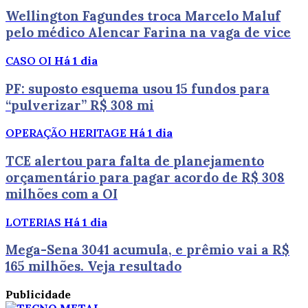
Wellington Fagundes troca Marcelo Maluf
pelo médico Alencar Farina na vaga de vice
CASO OI
Há 1 dia
PF: suposto esquema usou 15 fundos para
“pulverizar” R$ 308 mi
OPERAÇÃO HERITAGE
Há 1 dia
TCE alertou para falta de planejamento
orçamentário para pagar acordo de R$ 308
milhões com a OI
LOTERIAS
Há 1 dia
Mega-Sena 3041 acumula, e prêmio vai a R$
165 milhões. Veja resultado
Publicidade