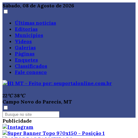
Sábado, 08 de Agosto de 2026
Últimas notícias
Editorias
Municípios
Vídeos
Galerias
Páginas
Enquetes
Classificados
Fale conosco
22
°C
38
°C
Campo Novo do Parecis, MT
Publicidade