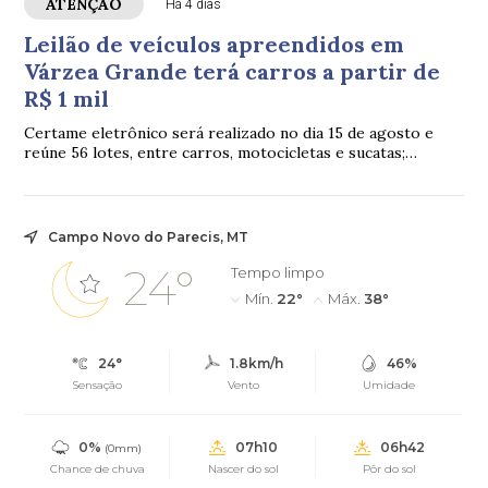
ATENÇÃO
Há 4 dias
Leilão de veículos apreendidos em
Várzea Grande terá carros a partir de
R$ 1 mil
Certame eletrônico será realizado no dia 15 de agosto e
reúne 56 lotes, entre carros, motocicletas e sucatas;
visitação ocorrerá nos dias 13 e 14.
Campo Novo do Parecis, MT
24°
Tempo limpo
Mín.
22°
Máx.
38°
24°
1.8km/h
46%
Sensação
Vento
Umidade
0%
07h10
06h42
(0mm)
Chance de chuva
Nascer do sol
Pôr do sol