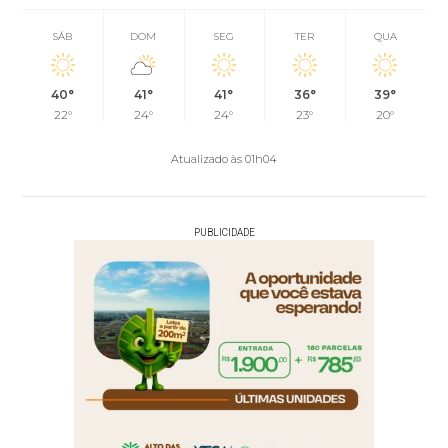
SÁB
DOM
SEG
TER
QUA
40°
41°
41°
36°
39°
22°
24°
24°
23°
20°
Atualizado às 01h04
PUBLICIDADE