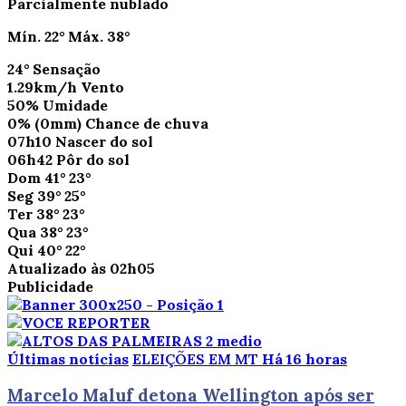
Parcialmente nublado
Mín.
22°
Máx.
38°
24°
Sensação
1.29km/h
Vento
50%
Umidade
0%
(0mm)
Chance de chuva
07h10
Nascer do sol
06h42
Pôr do sol
Dom
41°
23°
Seg
39°
25°
Ter
38°
23°
Qua
38°
23°
Qui
40°
22°
Atualizado às 02h05
Publicidade
Últimas notícias
ELEIÇÕES EM MT
Há 16 horas
Marcelo Maluf detona Wellington após ser