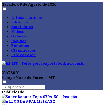
Sábado, 08 de Agosto de 2026
Últimas notícias
Editorias
Municípios
Vídeos
Galerias
Páginas
Enquetes
Classificados
Fale conosco
22
°C
38
°C
Campo Novo do Parecis, MT
Publicidade