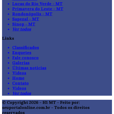
Lucas do Rio Verde - MT
Primavera do Leste - MT
Rondonópolis - MT
Sapezal - MT
Sinop - MT
Ver todos
Links
Classificados
Enquetes
Fale conosco
Galerias
Últimas notícias
Vídeos
Home
Contato
Vídeos
Ver todos
© Copyright 2026 - H1 MT - Feito por:
seuportalonline.com.br - Todos os direitos
reservados