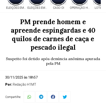
ELEIÇÕES EM MT
ELEIÇÕES EM MT
CASO OI
OPERAÇÃO HERITAGE
LOTERI
PM prende homem e
apreende espingardas e 40
quilos de carnes de caça e
pescado ilegal
Suspeito foi detido após denúncia anônima apurada
pela PM
30/11/2025 às 18h57
Por:
Redação H1MT
Compartilhe: