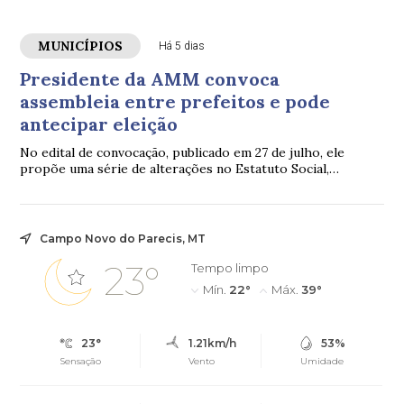
MUNICÍPIOS
Há 5 dias
Presidente da AMM convoca
assembleia entre prefeitos e pode
antecipar eleição
No edital de convocação, publicado em 27 de julho, ele
propõe uma série de alterações no Estatuto Social,
incluindo mudanças nas regras das eleições da associação.
Campo Novo do Parecis, MT
23°
Tempo limpo
Mín.
22°
Máx.
39°
23°
1.21km/h
53%
Sensação
Vento
Umidade