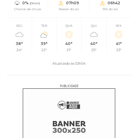
0%
07h09
06h42
(0mm)
Chance de chuva
Nascer do sol
Pôr do sol
SEG
TER
QUA
QUI
SEX
38°
39°
40°
40°
41°
24°
22°
21°
25°
23°
Atualizado às 03h04
PUBLICIDADE