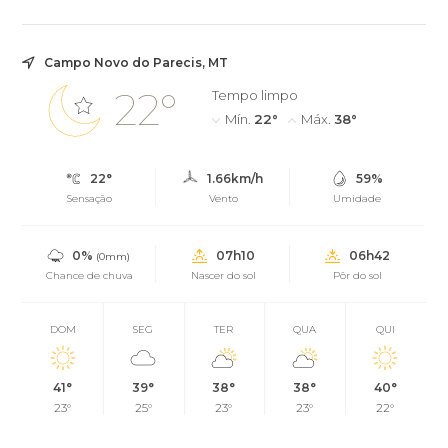
Campo Novo do Parecis, MT
22°
Tempo limpo
Mín.
22°
Máx.
38°
22°
1.66km/h
59%
Sensação
Vento
Umidade
0%
07h10
06h42
(0mm)
Chance de chuva
Nascer do sol
Pôr do sol
DOM
SEG
TER
QUA
QUI
41°
39°
38°
38°
40°
23°
25°
23°
23°
22°