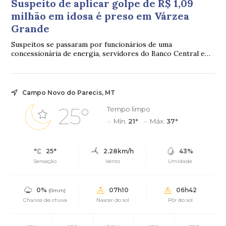
Suspeito de aplicar golpe de R$ 1,09
milhão em idosa é preso em Várzea
Grande
Suspeitos se passaram por funcionários de uma
concessionária de energia, servidores do Banco Central e
policiais federais para convencer a vítima a transferir o
dinheiro.
Campo Novo do Parecis, MT
25°
Tempo limpo
Mín.
21°
Máx.
37°
25°
2.28km/h
43%
Sensação
Vento
Umidade
0%
07h10
06h42
(0mm)
Chance de chuva
Nascer do sol
Pôr do sol