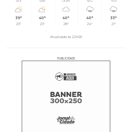
SEX
SÁB
DOM
SEG
TER
39°
40°
40°
40°
33°
23°
23°
28°
24°
21°
Atualizado às 22h05
PUBLICIDADE