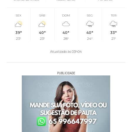
SEX
SÁB
DOM
SEG
TER
39°
40°
40°
40°
33°
23°
23°
28°
24°
21°
Atualizado às 03h04
PUBLICIDADE