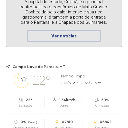
A capital do estado, Cuiabá, é o principal
centro político e econômico de Mato Grosso.
Conhecida pelo calor intenso e sua rica
gastronomia, é também a porta de entrada
para o Pantanal e a Chapada dos Guimarães.
Ver notícias
Campo Novo do Parecis, MT
22°
Tempo limpo
Mín.
21°
Máx.
37°
22°
1.34km/h
50%
Sensação
Vento
Umidade
0%
07h10
06h42
(0mm)
Chance de chuva
Nascer do sol
Pôr do sol