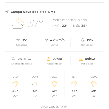
Campo Novo do Parecis, MT
37°
Parcialmente nublado
Mín.
22°
Máx.
38°
35°
4.23km/h
19%
Sensação
Vento
Umidade
0%
07h10
06h42
(0mm)
Chance de chuva
Nascer do sol
Pôr do sol
SÁB
DOM
SEG
TER
QUA
40°
41°
41°
36°
39°
22°
24°
24°
23°
20°
Atualizado às 14h04