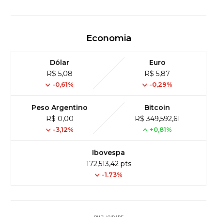
Economia
Dólar
Euro
R$ 5,08
R$ 5,87
-0,61%
-0,29%
Peso Argentino
Bitcoin
R$ 0,00
R$ 349,592,61
-3,12%
+0,81%
Ibovespa
172,513,42 pts
-1.73%