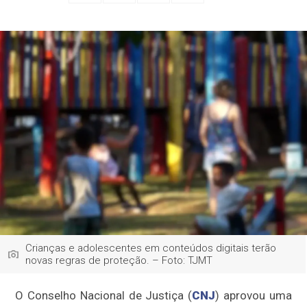
Crianças e adolescentes em conteúdos digitais terão
novas regras de proteção. – Foto: TJMT
O Conselho Nacional de Justiça (
CNJ
) aprovou uma