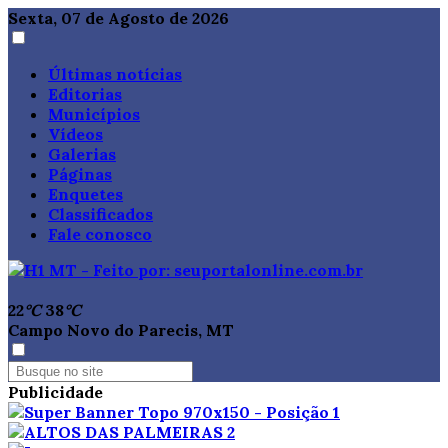
Sexta, 07 de Agosto de 2026
Últimas notícias
Editorias
Municípios
Vídeos
Galerias
Páginas
Enquetes
Classificados
Fale conosco
22
°C
38
°C
Campo Novo do Parecis, MT
Publicidade