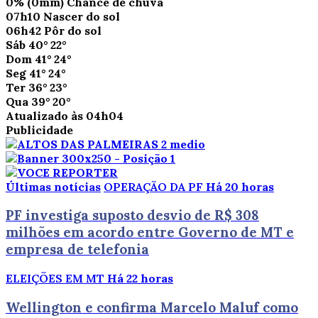
0%
(0mm)
Chance de chuva
07h10
Nascer do sol
06h42
Pôr do sol
Sáb
40°
22°
Dom
41°
24°
Seg
41°
24°
Ter
36°
23°
Qua
39°
20°
Atualizado às 04h04
Publicidade
Últimas notícias
OPERAÇÃO DA PF
Há 20 horas
PF investiga suposto desvio de R$ 308
milhões em acordo entre Governo de MT e
empresa de telefonia
ELEIÇÕES EM MT
Há 22 horas
Wellington e confirma Marcelo Maluf como