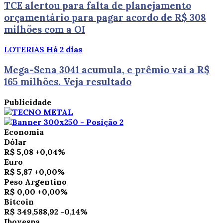
TCE alertou para falta de planejamento
orçamentário para pagar acordo de R$ 308
milhões com a OI
LOTERIAS
Há 2 dias
Mega-Sena 3041 acumula, e prêmio vai a R$
165 milhões. Veja resultado
Publicidade
Economia
Dólar
R$ 5,08
+0,04%
Euro
R$ 5,87
+0,00%
Peso Argentino
R$ 0,00
+0,00%
Bitcoin
R$ 349,588,92
-0,14%
Ibovespa