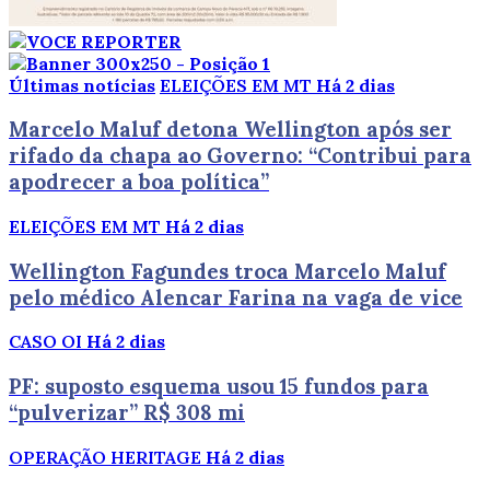
Últimas notícias
ELEIÇÕES EM MT
Há 2 dias
Marcelo Maluf detona Wellington após ser
rifado da chapa ao Governo: “Contribui para
apodrecer a boa política”
ELEIÇÕES EM MT
Há 2 dias
Wellington Fagundes troca Marcelo Maluf
pelo médico Alencar Farina na vaga de vice
CASO OI
Há 2 dias
PF: suposto esquema usou 15 fundos para
“pulverizar” R$ 308 mi
OPERAÇÃO HERITAGE
Há 2 dias