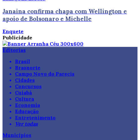
Janaina confirma chapa com Wellington e
apoio de Bolsonaro e Michelle
Enquete
Publicidade
Editorias
Brasil
Brasnorte
Campo Novo do Parecis
Cidades
Concursos
Cuiabá
Cultura
Economia
Educação
Entretenimento
Ver todas
Municípios