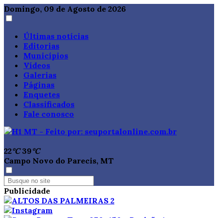
Domingo, 09 de Agosto de 2026
Últimas notícias
Editorias
Municípios
Vídeos
Galerias
Páginas
Enquetes
Classificados
Fale conosco
22
°C
39
°C
Campo Novo do Parecis, MT
Publicidade