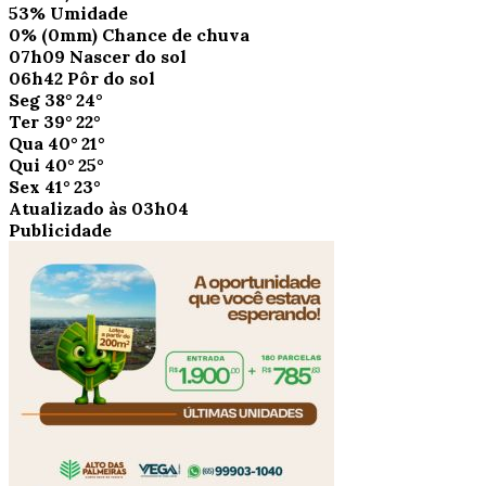
53%
Umidade
0%
(0mm)
Chance de chuva
07h09
Nascer do sol
06h42
Pôr do sol
Seg
38°
24°
Ter
39°
22°
Qua
40°
21°
Qui
40°
25°
Sex
41°
23°
Atualizado às 03h04
Publicidade