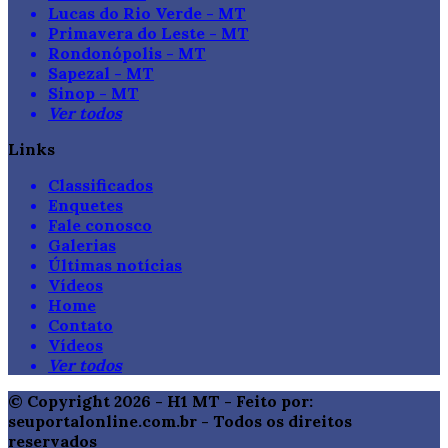
Lucas do Rio Verde - MT
Primavera do Leste - MT
Rondonópolis - MT
Sapezal - MT
Sinop - MT
Ver todos
Links
Classificados
Enquetes
Fale conosco
Galerias
Últimas notícias
Vídeos
Home
Contato
Vídeos
Ver todos
© Copyright 2026 - H1 MT - Feito por:
seuportalonline.com.br - Todos os direitos
reservados