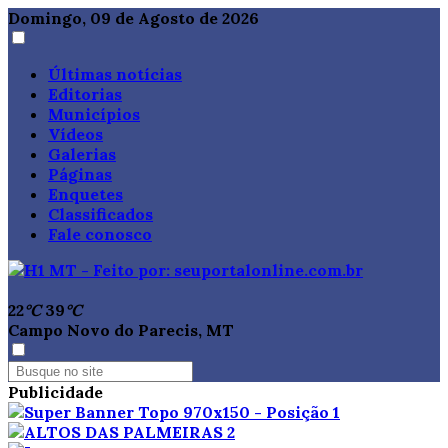
Domingo, 09 de Agosto de 2026
Últimas notícias
Editorias
Municípios
Vídeos
Galerias
Páginas
Enquetes
Classificados
Fale conosco
22
°C
39
°C
Campo Novo do Parecis, MT
Publicidade