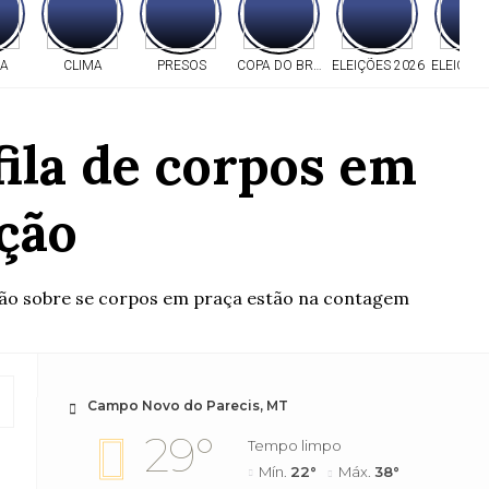
IA
CLIMA
PRESOS
COPA DO BRASIL
ELEIÇÕES 2026
ELEIÇÕE
ila de corpos em
ção
mação sobre se corpos em praça estão na contagem
Campo Novo do Parecis, MT
29°
Tempo limpo
Mín.
22°
Máx.
38°