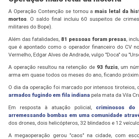
A Operação Contenção se tornou a
mais letal da his
mortos
. O saldo final incluiu 60 suspeitos de crim
militares do Bope).
Além das fatalidades,
81 pessoas foram presas
, inc
que é apontado como o operador financeiro do CV n
Vermelho, Edgar Alves de Andrade, vulgo "Doca" ou "Urso
A operação resultou na retenção de
93 fuzis
, um nú
arma em quase todos os meses do ano, ficando próximo
O dia da operação foi marcado por intensos tiroteios
armados fugindo em fila indiana
pela mata da Vila Cr
Em resposta à atuação policial,
criminosos do 
arremessando bombas em uma comunidade atrav
dos drones, dois helicópteros, 32 blindados e 12 veícul
A megaoperação gerou "caos" na cidade, com escol