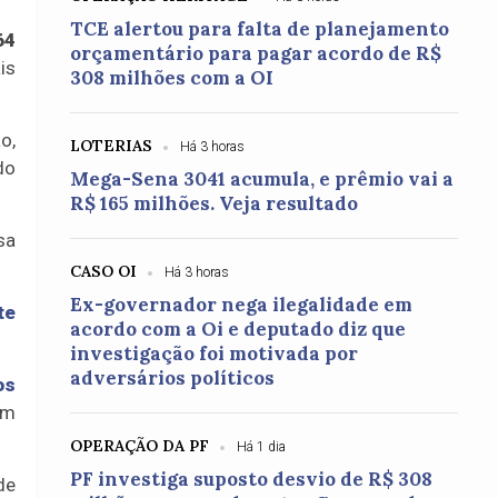
TCE alertou para falta de planejamento
64
orçamentário para pagar acordo de R$
is
308 milhões com a OI
o,
LOTERIAS
Há 3 horas
do
Mega-Sena 3041 acumula, e prêmio vai a
R$ 165 milhões. Veja resultado
sa
CASO OI
Há 3 horas
Ex-governador nega ilegalidade em
te
acordo com a Oi e deputado diz que
investigação foi motivada por
adversários políticos
os
ém
OPERAÇÃO DA PF
Há 1 dia
PF investiga suposto desvio de R$ 308
de