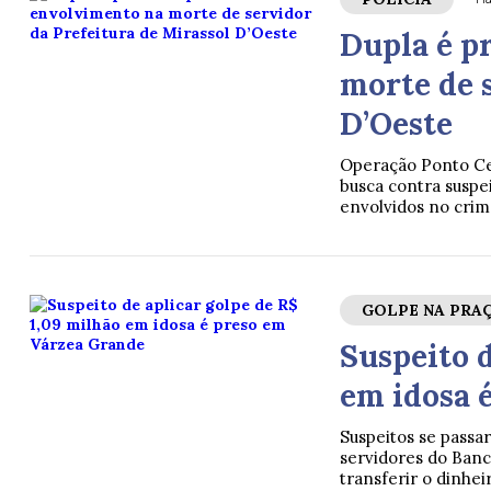
Dupla é p
morte de 
D’Oeste
Operação Ponto Ce
busca contra suspe
envolvidos no crim
GOLPE NA PRA
Suspeito d
em idosa 
Suspeitos se passa
servidores do Banco
transferir o dinhei