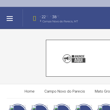
22
38
°C
°C
Campo Novo do Parecis, MT
Home
Campo Novo do Parecis
Mato Gr