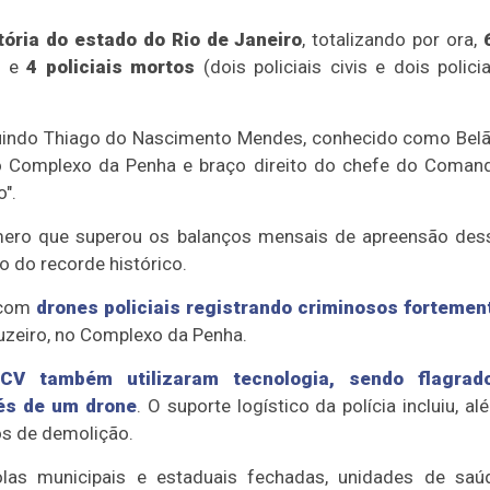
tória do estado do Rio de Janeiro
, totalizando por ora,
es e
4 policiais mortos
(dois policiais civis e dois policia
luindo Thiago do Nascimento Mendes, conhecido como Belã
o Complexo da Penha e braço direito do chefe do Coman
".
mero que superou os balanços mensais de apreensão des
 do recorde histórico.
, com
drones policiais registrando criminosos fortemen
uzeiro, no Complexo da Penha.
CV também utilizaram tecnologia, sendo flagrad
és de um drone
. O suporte logístico da polícia incluiu, al
os de demolição.
as municipais e estaduais fechadas, unidades de saú