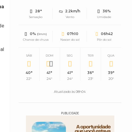
ma
28°
2.2km/h
36%
Sensação
Vento
Umidade
de
0%
07h10
06h42
(0mm)
Chance de chuva
Nascer do sol
Pôr do sol
al
SÁB
DOM
SEG
TER
QUA
40°
41°
41°
36°
39°
22°
24°
24°
23°
20°
Atualizado às 08h04
PUBLICIDADE