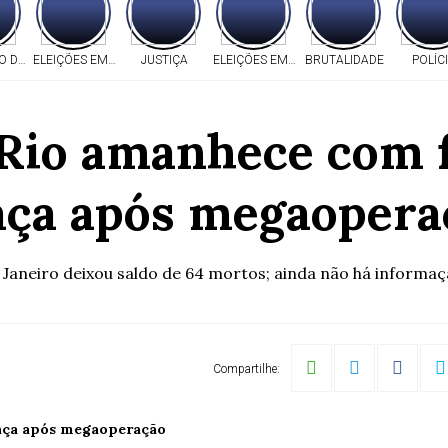
 DA PF
ELEIÇÕES EM MT
JUSTIÇA
ELEIÇÕES EM MT
BRUTALIDADE
POLÍC
io amanhece com f
aça após megaopera
 de Janeiro deixou saldo de 64 mortos; ainda não há infor
Compartilhe: