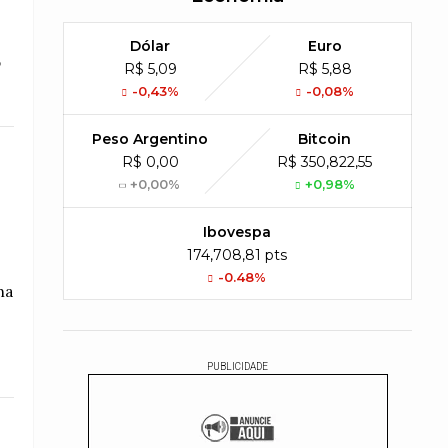
Dólar
Euro
o
R$ 5,09
R$ 5,88
-0,43%
-0,08%
Peso Argentino
Bitcoin
R$ 0,00
R$ 350,822,55
+0,00%
+0,98%
Ibovespa
174,708,81 pts
-0.48%
na
PUBLICIDADE