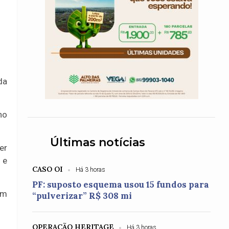
da
no
Últimas notícias
er
 e
CASO OI
Há 3 horas
PF: suposto esquema usou 15 fundos para
am
“pulverizar” R$ 308 mi
OPERAÇÃO HERITAGE
Há 3 horas