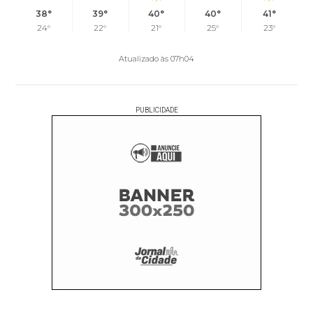
38°
39°
40°
40°
41°
24°
22°
21°
25°
23°
Atualizado às 07h04
PUBLICIDADE