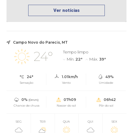
Ver notícias
Campo Novo do Parecis, MT
24°
Tempo limpo
Mín.
22°
Máx.
39°
24°
1.01km/h
49%
Sensação
Vento
Umidade
0%
07h09
06h42
(0mm)
Chance de chuva
Nascer do sol
Pôr do sol
SEG
TER
QUA
QUI
SEX