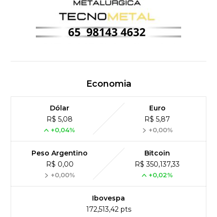
Economia
Dólar
Euro
R$ 5,08
R$ 5,87
+0,04%
+0,00%
Peso Argentino
Bitcoin
R$ 0,00
R$ 350,137,33
+0,00%
+0,02%
Ibovespa
172,513,42 pts