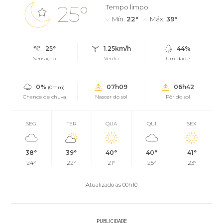
25°
Tempo limpo
Mín.
22°
Máx.
39°
25°
1.25km/h
44%
Sensação
Vento
Umidade
0%
07h09
06h42
(0mm)
Chance de chuva
Nascer do sol
Pôr do sol
SEG
TER
QUA
QUI
SEX
38°
39°
40°
40°
41°
24°
22°
21°
25°
23°
Atualizado às 00h10
PUBLICIDADE