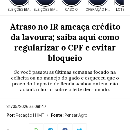
ELEIÇÕES EM MT
ELEIÇÕES EM MT
CASO OI
OPERAÇÃO HERITAGE
LOTERI
Atraso no IR ameaça crédito
da lavoura; saiba aqui como
regularizar o CPF e evitar
bloqueio
Se você passou as últimas semanas focado na
colheita ou no manejo do gado e esqueceu que o
prazo do Imposto de Renda acabou ontem, não
adianta chorar sobre o leite derramado.
31/05/2026 às 08h47
Por:
Redação H1MT
Fonte:
Pensar Agro