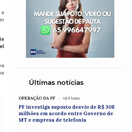
 e
im
ia
el
ia
me
Últimas notícias
OPERAÇÃO DA PF
Há 9 horas
PF investiga suposto desvio de R$ 308
milhões em acordo entre Governo de
MT e empresa de telefonia