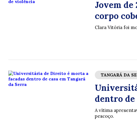
Jovem de 
corpo cob
Clara Vitória foi m
TANGARÁ DA S
Universitá
dentro de
A vítima apresenta
pescoço.