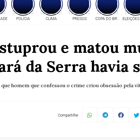
DADE
POLÍCIA
CLIMA
PRESOS
COPA DO BRASIL
ELEIÇÕES
tuprou e matou mu
rá da Serra havia s
 que homem que confessou o crime criou obsessão pela vít
Compartilhe: