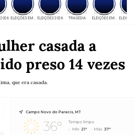
 2026
ELEIÇÕES EM MT
ELEIÇÕES 2026
TRAGÉDIA
ELEIÇÕES EM MT
ELEIÇÕE
lher casada a
ido preso 14 vezes
ima, que era casada.
Campo Novo do Parecis, MT
36°
Tempo limpo
Mín.
21°
Máx.
37°