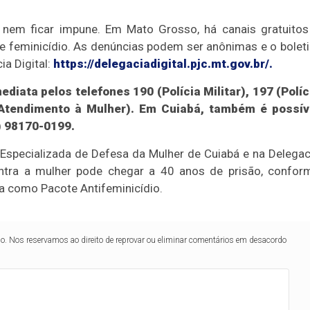
 nem ficar impune. Em Mato Grosso, há canais gratuitos
e feminicídio. As denúncias podem ser anônimas e o bolet
a Digital:
https://delegaciadigital.pjc.mt.gov.br/.
diata pelos telefones 190 (Polícia Militar), 197 (Políc
e Atendimento à Mulher). Em Cuiabá, também é possív
) 98170-0199.
 Especializada de Defesa da Mulher de Cuiabá e na Delegac
ntra a mulher pode chegar a 40 anos de prisão, confor
da como Pacote Antifeminicídio.
lo. Nos reservamos ao direito de reprovar ou eliminar comentários em desacordo