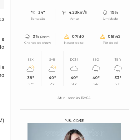
34°
4.23km/h
19%
as
Sensação
Vento
Umidade
0%
07h10
06h42
(0mm)
 a
Chance de chuva
Nascer do sol
Pôr do sol
do
SEX
SÁB
DOM
SEG
TER
ia
no
39°
40°
40°
40°
33°
23°
23°
28°
24°
21°
Atualizado às 16h04
M)
PUBLICIDADE