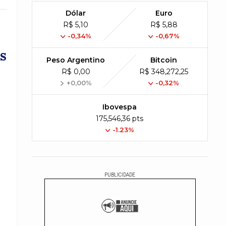
Dólar
Euro
R$ 5,10
R$ 5,88
-0,34%
-0,67%
s
Peso Argentino
Bitcoin
R$ 0,00
R$ 348,272,25
+0,00%
-0,32%
Ibovespa
175,546,36 pts
-1.23%
PUBLICIDADE