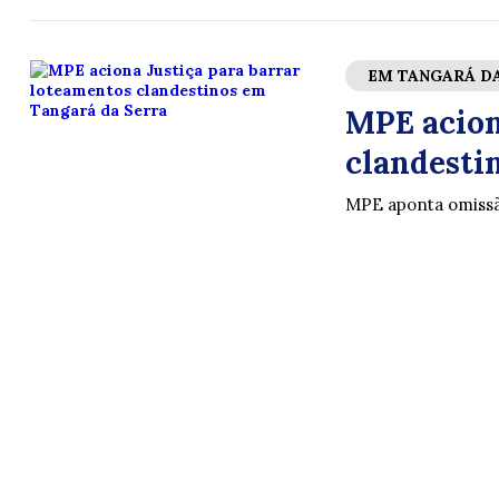
EM TANGARÁ D
MPE acion
clandesti
MPE aponta omissão