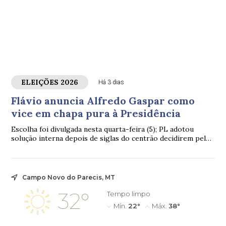
ELEIÇÕES 2026
Há 3 dias
Flávio anuncia Alfredo Gaspar como
vice em chapa pura à Presidência
Escolha foi divulgada nesta quarta-feira (5); PL adotou
solução interna depois de siglas do centrão decidirem pela
neutralidade
Campo Novo do Parecis, MT
32°
Tempo limpo
Mín.
22°
Máx.
38°