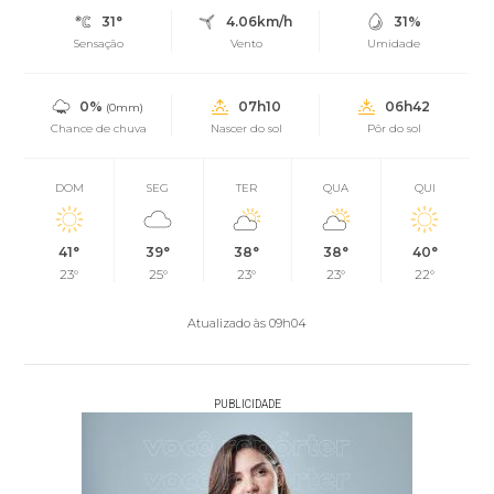
31°
4.06km/h
31%
Sensação
Vento
Umidade
0%
07h10
06h42
(0mm)
Chance de chuva
Nascer do sol
Pôr do sol
DOM
SEG
TER
QUA
QUI
41°
39°
38°
38°
40°
23°
25°
23°
23°
22°
Atualizado às 09h04
PUBLICIDADE