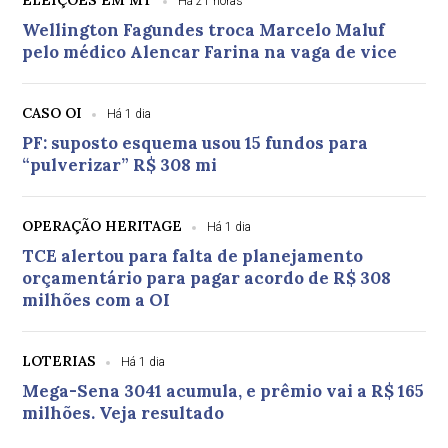
ELEIÇÕES EM MT
Há 21 horas
Wellington Fagundes troca Marcelo Maluf
pelo médico Alencar Farina na vaga de vice
CASO OI
Há 1 dia
PF: suposto esquema usou 15 fundos para
“pulverizar” R$ 308 mi
OPERAÇÃO HERITAGE
Há 1 dia
TCE alertou para falta de planejamento
orçamentário para pagar acordo de R$ 308
milhões com a OI
LOTERIAS
Há 1 dia
Mega-Sena 3041 acumula, e prêmio vai a R$ 165
milhões. Veja resultado