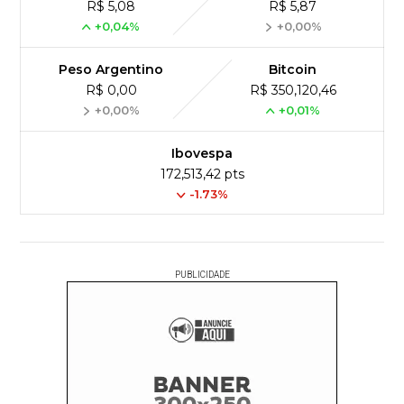
R$ 5,08
R$ 5,87
+0,04%
+0,00%
Peso Argentino
Bitcoin
R$ 0,00
R$ 350,120,46
+0,00%
+0,01%
Ibovespa
172,513,42 pts
-1.73%
PUBLICIDADE