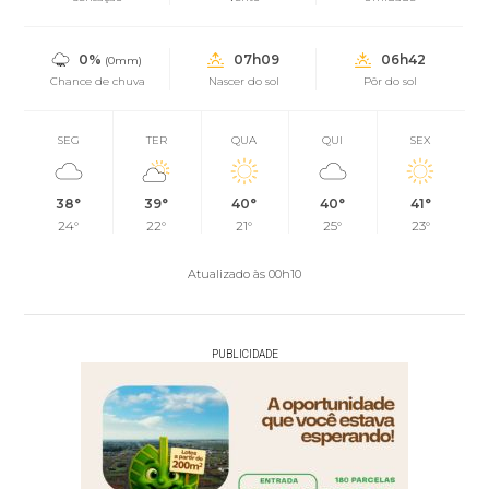
0%
07h09
06h42
(0mm)
Chance de chuva
Nascer do sol
Pôr do sol
SEG
TER
QUA
QUI
SEX
38°
39°
40°
40°
41°
24°
22°
21°
25°
23°
Atualizado às 00h10
PUBLICIDADE