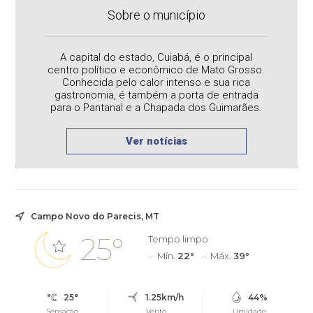
Sobre o município
A capital do estado, Cuiabá, é o principal
centro político e econômico de Mato Grosso.
Conhecida pelo calor intenso e sua rica
gastronomia, é também a porta de entrada
para o Pantanal e a Chapada dos Guimarães.
Ver notícias
Campo Novo do Parecis, MT
25°
Tempo limpo
Mín.
22°
Máx.
39°
25°
1.25km/h
44%
Sensação
Vento
Umidade