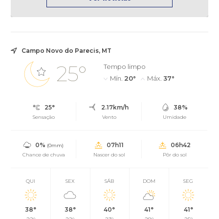
Campo Novo do Parecis, MT
25°
Tempo limpo
Mín.
20°
Máx.
37°
25°
2.17km/h
38%
Sensação
Vento
Umidade
0%
07h11
06h42
(0mm)
Chance de chuva
Nascer do sol
Pôr do sol
QUI
SEX
SÁB
DOM
SEG
38°
38°
40°
41°
41°