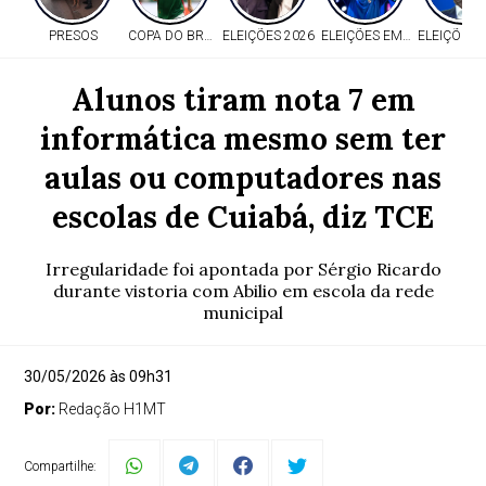
PRESOS
COPA DO BRASIL
ELEIÇÕES 2026
ELEIÇÕES EM MT
ELEIÇÕES 
Alunos tiram nota 7 em
informática mesmo sem ter
aulas ou computadores nas
escolas de Cuiabá, diz TCE
Irregularidade foi apontada por Sérgio Ricardo
durante vistoria com Abilio em escola da rede
municipal
30/05/2026 às 09h31
Por:
Redação H1MT
Compartilhe: