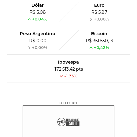
Dólar
Euro
R$ 5,08
R$ 5,87
+0,04%
+0,00%
Peso Argentino
Bitcoin
R$ 0,00
R$ 351,530,13
+0,00%
+0,42%
Ibovespa
172,513,42 pts
-1.73%
PUBLICIDADE