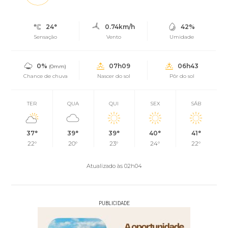
24°
0.74km/h
42%
Sensação
Vento
Umidade
0%
07h09
06h43
(0mm)
Chance de chuva
Nascer do sol
Pôr do sol
TER
QUA
QUI
SEX
SÁB
37°
39°
39°
40°
41°
22°
20°
23°
24°
22°
Atualizado às 02h04
PUBLICIDADE