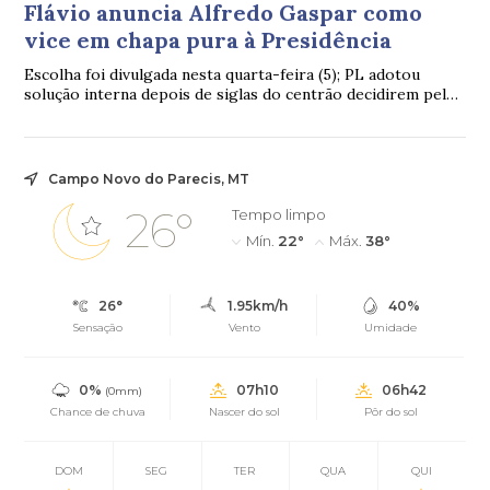
Flávio anuncia Alfredo Gaspar como
vice em chapa pura à Presidência
Escolha foi divulgada nesta quarta-feira (5); PL adotou
solução interna depois de siglas do centrão decidirem pela
neutralidade
Campo Novo do Parecis, MT
26°
Tempo limpo
Mín.
22°
Máx.
38°
26°
1.95km/h
40%
Sensação
Vento
Umidade
0%
07h10
06h42
(0mm)
Chance de chuva
Nascer do sol
Pôr do sol
DOM
SEG
TER
QUA
QUI