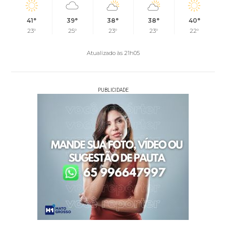
41°
39°
38°
38°
40°
23°
25°
23°
23°
22°
Atualizado às 21h05
PUBLICIDADE